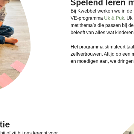
Spelend leren 
Bij Kwebbel werken we in de
VE-programma
Uk & Puk
. Uk
met thema’s die passen bij d
beleeft van alles wat kindere
Het programma stimuleert taa
zelfvertrouwen. Altijd op een m
en moedigen aan, we dringen 
tie
j of zij bij ons terecht voor