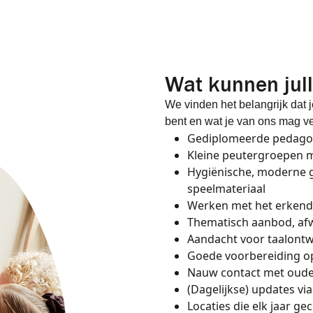
Wat kunnen jul
We vinden het belangrijk dat 
bent en wat je van ons mag ver
Gediplomeerde pedagog
Kleine peutergroepen m
Hygiënische, moderne 
speelmateriaal
Werken met het erken
Thematisch aanbod, afw
Aandacht voor taalontwi
Goede voorbereiding op
Nauw contact met ouder
(Dagelijkse) updates vi
Locaties die elk jaar 