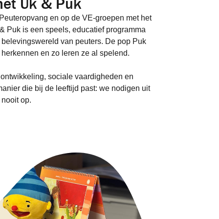
met Uk & Puk
 Peuteropvang en op de VE-groepen met het
 & Puk is een speels, educatief programma
e belevingswereld van peuters. De pop Puk
n herkennen en zo leren ze al spelend.
lontwikkeling, sociale vaardigheden en
anier die bij de leeftijd past: we nodigen uit
nooit op.