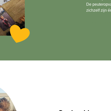
De peuteropva
zichzelf zijn 
Onze Tarieve