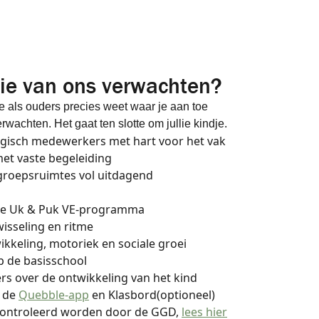
lie van ons verwachten?
je als ouders precies weet waar je aan toe
wachten. Het gaat ten slotte om jullie kindje.
isch medewerkers met hart voor het vak
et vaste begeleiding
groepsruimtes vol uitdagend
de Uk & Puk VE-programma
isseling en ritme
kkeling, motoriek en sociale groei
 de basisschool
s over de ontwikkeling van het kind
a de
Quebble-app
en Klasbord(optioneel)
gecontroleerd worden door de GGD,
lees hier