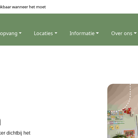
ikbaar wanneer het moet
 opvang
Locaties
Informatie
Over ons
n
r dichtbij het