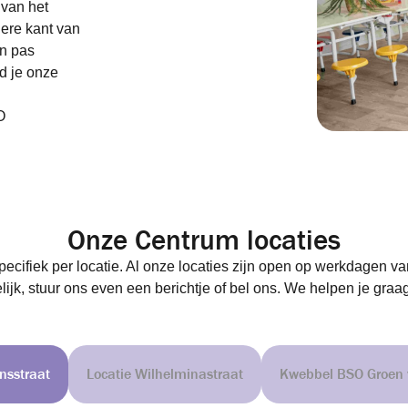
 van het
dere kant van
en pas
d je onze
O
Onze Centrum locaties
specifiek per locatie. Al onze locaties zijn open op werkdagen van 
lijk, stuur ons even een berichtje of bel ons. We helpen je graag
onsstraat
Locatie Wilhelminastraat
Kwebbel BSO Groen v