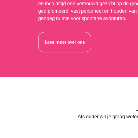
en toch altijd een vertrouwd gezicht op de gr
gediplomeerd, vast personeel en houden van 
genoeg ruimte voor spontane avonturen.
Lees meer over ons
Als ouder wil je graag wete