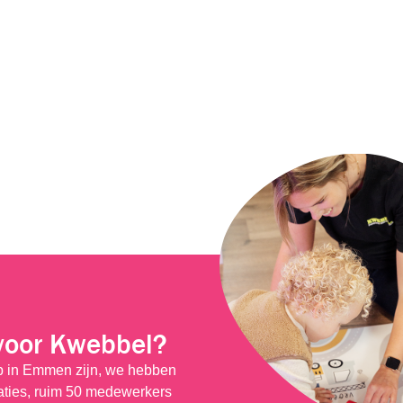
voor Kwebbel?
ip in Emmen zijn, we hebben
caties, ruim 50 medewerkers