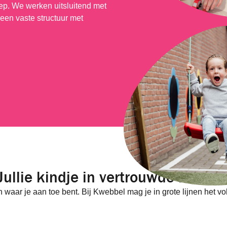
oep. We werken uitsluitend met
een vaste structuur met
Jullie kindje in vertrouwde hande
n waar je aan toe bent. Bij Kwebbel mag je in grote lijnen het 