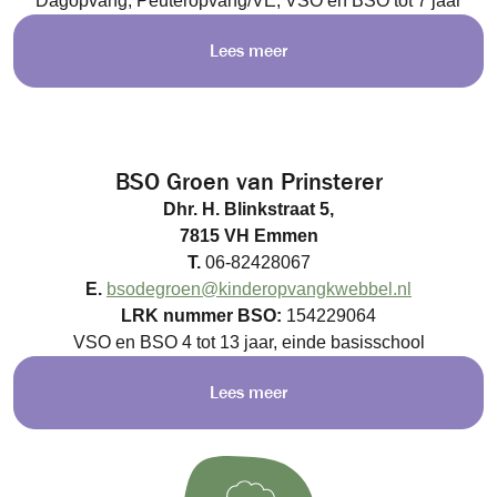
Dagopvang, Peuteropvang/VE, VSO en BSO tot 7 jaar
Lees meer
BSO Groen van Prinsterer
Dhr. H. Blinkstraat 5,
7815 VH Emmen
T.
06-82428067
E.
bsodegroen@kinderopvangkwebbel.nl
LRK nummer BSO:
154229064
VSO en BSO 4 tot 13 jaar, einde basisschool
Lees meer