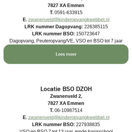
7827 XA Emmen
T.
0591-633915
E.
zwanenveld@kinderopvangkwebbel.nl
LRK nummer
Dagopvang:
226385115
LRK nummer BSO:
150723647
Dagopvang, Peuteropvang/VE, VSO en BSO tot 7 jaar
Lees meer
Locatie BSO DZOH
Zwanenveld 2,
7827 XA Emmen
T.
06-10987514
E.
zwanenveld@kinderopvangkwebbel.nl
LRK nummer BSO:
227938835
VSO en BSO 7 tot 13 jaar, einde basisschool