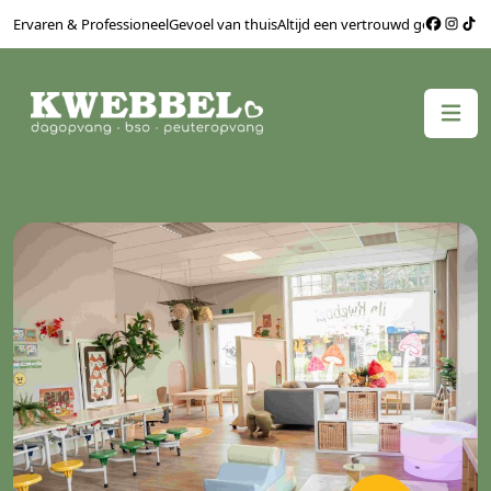
Ervaren & Professioneel
Gevoel van thuis
Altijd een vertrouwd gezicht
Bere