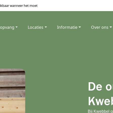
ikbaar wanneer het moet
 opvang
Locaties
Informatie
Over ons
De o
Kwe
Bij Kwebbel 