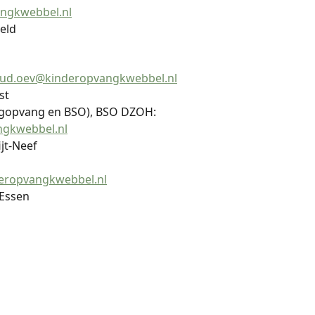
ngkwebbel.nl
veld
ud.oev@kinderopvangkwebbel.nl
st
agopvang en BSO), BSO DZOH:
gkwebbel.nl
ijt-Neef
eropvangkwebbel.nl
 Essen