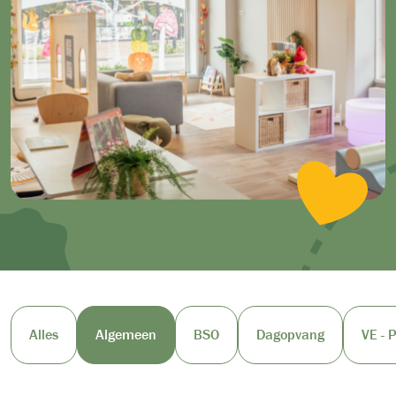
Alles
Algemeen
BSO
Dagopvang
VE - 