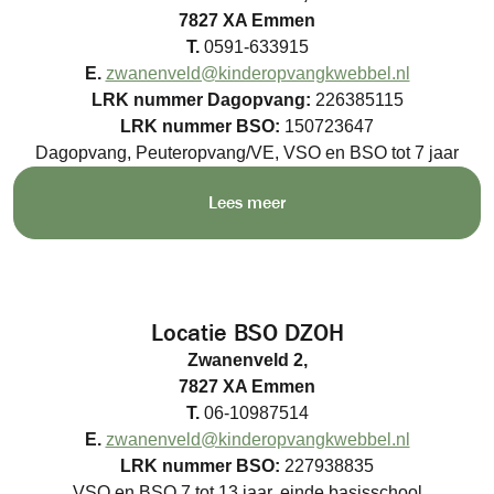
7827 XA Emmen
T.
0591-633915
E.
zwanenveld@kinderopvangkwebbel.nl
LRK nummer
Dagopvang:
226385115
LRK nummer BSO:
150723647
Dagopvang, Peuteropvang/VE, VSO en BSO tot 7 jaar
Lees meer
Locatie BSO DZOH
Zwanenveld 2,
7827 XA Emmen
T.
06-10987514
E.
zwanenveld@kinderopvangkwebbel.nl
LRK nummer BSO:
227938835
VSO en BSO 7 tot 13 jaar, einde basisschool