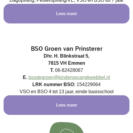
Dagopvang, Peuteropvang/VE, VSO en BSO tot 7 jaar
Lees meer
BSO Groen van Prinsterer
Dhr. H. Blinkstraat 5,
7815 VH Emmen
T.
06-82428067
E.
bsodegroen@kinderopvangkwebbel.nl
LRK nummer BSO:
154229064
VSO en BSO 4 tot 13 jaar, einde basisschool
Lees meer